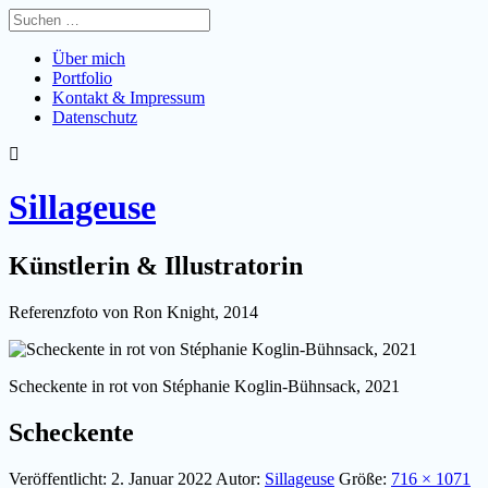
Über mich
Portfolio
Kontakt & Impressum
Datenschutz
Sillageuse
Künstlerin & Illustratorin
Referenzfoto von Ron Knight, 2014
Scheckente in rot von Stéphanie Koglin-Bühnsack, 2021
Scheckente
Veröffentlicht:
2. Januar 2022
Autor:
Sillageuse
Größe:
716 × 1071